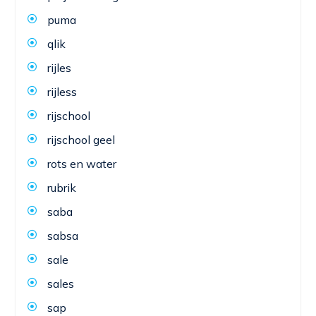
puma
qlik
rijles
rijless
rijschool
rijschool geel
rots en water
rubrik
saba
sabsa
sale
sales
sap