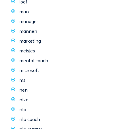
loof
man
manager
mannen
marketing
meisjes
mental coach
microsoft
ms
nen
nike
nlp
nlp coach
nlp master