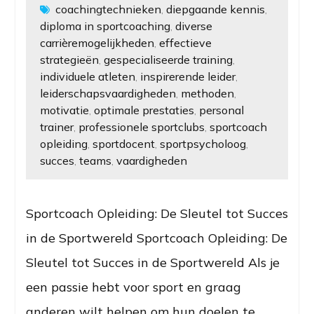
coachingtechnieken
diepgaande kennis
,
,
diploma in sportcoaching
diverse
,
carrièremogelijkheden
effectieve
,
strategieën
gespecialiseerde training
,
,
individuele atleten
inspirerende leider
,
,
leiderschapsvaardigheden
methoden
,
,
motivatie
optimale prestaties
personal
,
,
trainer
professionele sportclubs
sportcoach
,
,
opleiding
sportdocent
sportpsycholoog
,
,
,
succes
teams
vaardigheden
,
,
Sportcoach Opleiding: De Sleutel tot Succes
in de Sportwereld Sportcoach Opleiding: De
Sleutel tot Succes in de Sportwereld Als je
een passie hebt voor sport en graag
anderen wilt helpen om hun doelen te